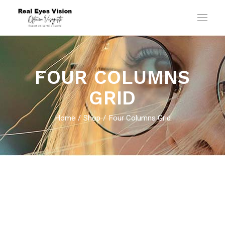
FOUR COLUMNS
GRID
Home
Shop
Four Columns Grid