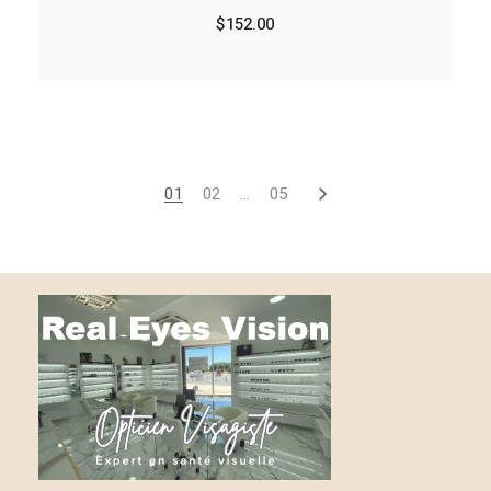
$
152.00
01
02
…
05