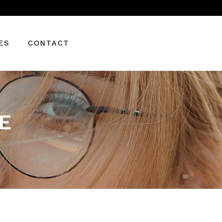
BALENCIAGA
CARRERA
ES
CONTACT
GUCCI
MONT BLANC
SAINT LAURENT
IAGA
A
E
LANC
AURENT