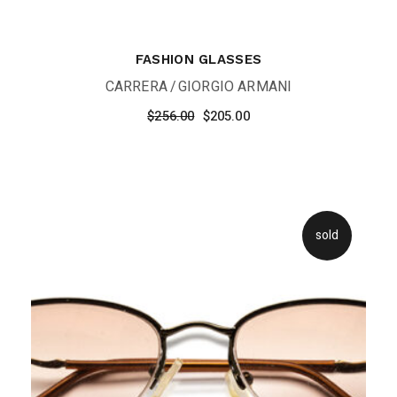
FASHION GLASSES
CARRERA
GIORGIO ARMANI
Le
Le
$
256.00
$
205.00
prix
prix
initial
actuel
était :
est :
$256.00.
$205.00.
sold