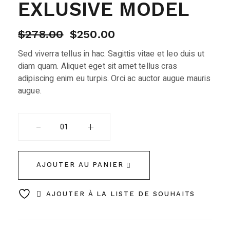
EXLUSIVE MODEL
LE
LE
$
278.00
$
250.00
PRIX
PRIX
Sed viverra tellus in hac. Sagittis vitae et leo duis ut
INITIAL
ACTUEL
ÉTAIT :
EST :
diam quam. Aliquet eget sit amet tellus cras
$278.00.
$250.00.
adipiscing enim eu turpis. Orci ac auctor augue mauris
augue.
Exlusive model quantity
AJOUTER AU PANIER
AJOUTER À LA LISTE DE SOUHAITS