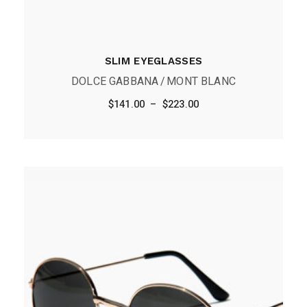
SLIM EYEGLASSES
DOLCE GABBANA
MONT BLANC
Plage
$
141.00
–
$
223.00
de
prix :
$141.00
à
$223.00