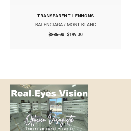
TRANSPARENT LENNONS
BALENCIAGA
MONT BLANC
Le
Le
$
235.00
$
199.00
prix
prix
initial
actuel
était :
est :
$235.00.
$199.00.