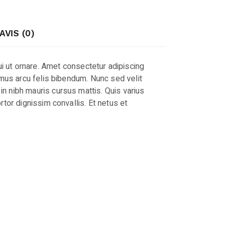
AVIS (0)
ui ut ornare. Amet consectetur adipiscing
vamus arcu felis bibendum. Nunc sed velit
in nibh mauris cursus mattis. Quis varius
tor dignissim convallis. Et netus et