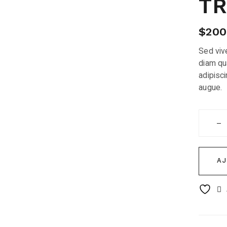
TR
$
200
Sed vive
diam qu
adipisci
augue.
Trendy 
A