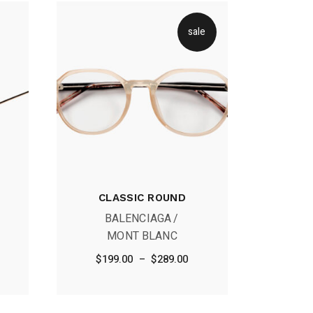
sale
CLASSIC ROUND
BALENCIAGA
MONT BLANC
Plage
$
199.00
–
$
289.00
de
prix :
$199.00
à
$289.00