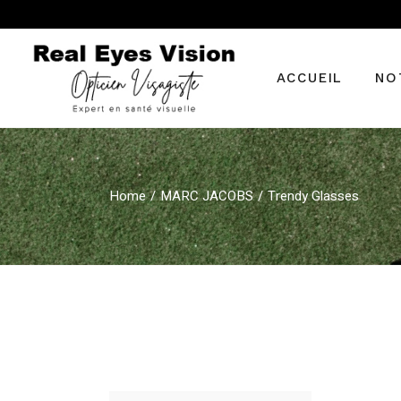
Skip
to
the
content
ACCUEIL
NO
Véri
Home
MARC JACOBS
Trendy Glasses
Ren
ord
Tech
Verr
Les 