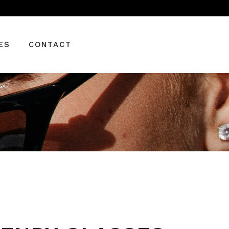
BALENCIAGA
CARRERA
ES
CONTACT
GUCCI
MONT BLANC
SAINT LAURENT
IAGA
A
LANC
AURENT