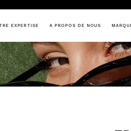
Vérifier sa vue
Renouveler son
TRE EXPERTISE
A PROPOS DE NOUS
MARQU
ordonnance
Technologie visionnaire
Verres progressifs
fier sa vue
BALENC
Les meilleurs verriers
ouveler son
CARRER
onnance
GUCCI
nologie visionnaire
MONT B
es progressifs
SAINT L
meilleurs verriers