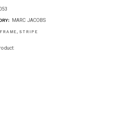
053
MARC JACOBS
ORY:
,
FRAME
STRIPE
roduct: