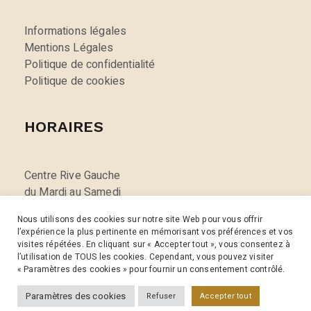
Informations légales
Mentions Légales
Politique de confidentialité
Politique de cookies
HORAIRES
Centre Rive Gauche
du Mardi au Samedi
de 10h00 à 18h30
Nous utilisons des cookies sur notre site Web pour vous offrir
fermé le lundi
l’expérience la plus pertinente en mémorisant vos préférences et vos
visites répétées. En cliquant sur « Accepter tout », vous consentez à
l’utilisation de TOUS les cookies. Cependant, vous pouvez visiter
« Paramètres des cookies » pour fournir un consentement contrôlé.
@ 2022 Realeyesvision.fr – Tous les droits sont réservés –
Paramètres des cookies
Refuser
Accepter tout
Agence créative WEB7