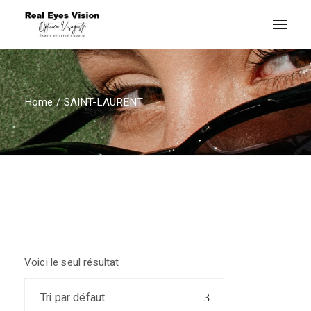
Skip
to
the
content
Home
SAINT-LAURENT
Voici le seul résultat
Tri par défaut