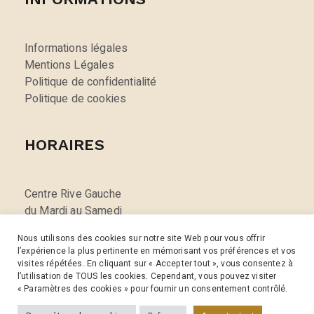
Informations légales
Mentions Légales
Politique de confidentialité
Politique de cookies
HORAIRES
Centre Rive Gauche
du Mardi au Samedi
de 10h00 à 18h30
Nous utilisons des cookies sur notre site Web pour vous offrir
fermé le lundi
l’expérience la plus pertinente en mémorisant vos préférences et vos
visites répétées. En cliquant sur « Accepter tout », vous consentez à
l’utilisation de TOUS les cookies. Cependant, vous pouvez visiter
« Paramètres des cookies » pour fournir un consentement contrôlé.
@ 2022 Realeyesvision.fr – Tous les droits sont réservés –