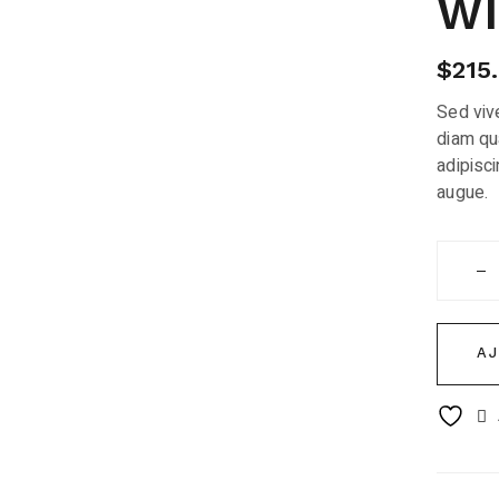
WI
$
215
Sed vive
diam qu
adipisci
augue.
Wild Gl
A