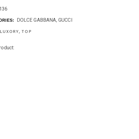
136
DOLCE GABBANA
,
GUCCI
RIES:
,
LUXORY
TOP
roduct: