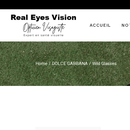
Skip
to
the
content
ACCUEIL
NO
Véri
Home
DOLCE GABBANA
Wild Glasses
Ren
ord
Tech
Verr
Les 