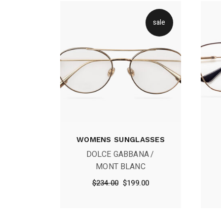
sale
WOMENS SUNGLASSES
DOLCE GABBANA
MONT BLANC
Le
Le
$
234.00
$
199.00
prix
prix
initial
actuel
était :
est :
$234.00.
$199.00.