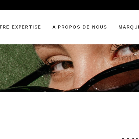
Vérifier sa vue
Renouveler son
TRE EXPERTISE
A PROPOS DE NOUS
MARQU
ordonnance
Technologie visionnaire
Verres progressifs
fier sa vue
BALENC
Les meilleurs verriers
ouveler son
CARRER
onnance
GUCCI
nologie visionnaire
MONT B
es progressifs
SAINT L
meilleurs verriers