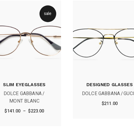
sale
SLIM EYEGLASSES
DESIGNED GLASSES
DOLCE GABBANA
DOLCE GABBANA
GUC
MONT BLANC
$
211.00
Plage
$
141.00
–
$
223.00
de
prix :
$141.00
à
$223.00