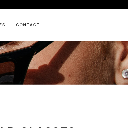
BALENCIAGA
CARRERA
ES
CONTACT
GUCCI
MONT BLANC
SAINT LAURENT
IAGA
A
LANC
AURENT