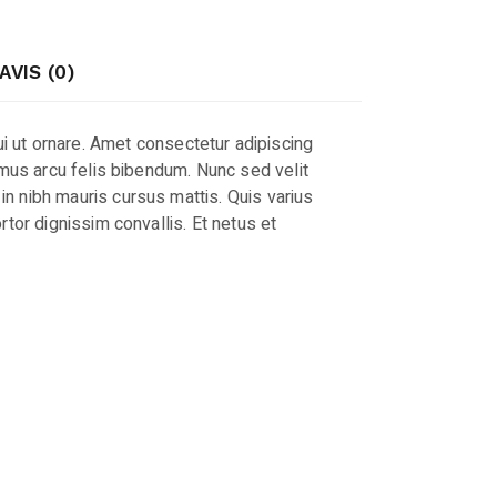
AVIS (0)
ui ut ornare. Amet consectetur adipiscing
vamus arcu felis bibendum. Nunc sed velit
in nibh mauris cursus mattis. Quis varius
tor dignissim convallis. Et netus et